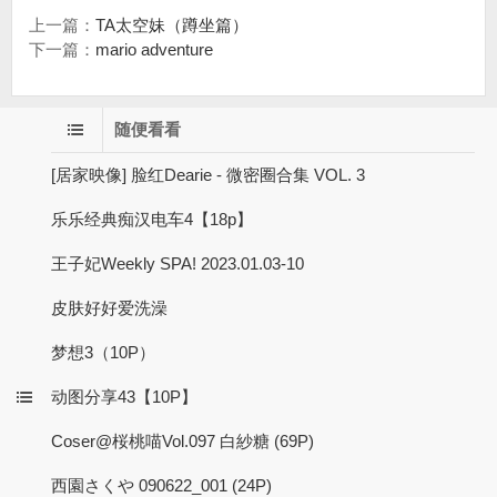
上一篇：
TA太空妹（蹲坐篇）
下一篇：
mario adventure
随便看看
[居家映像] 脸红Dearie - 微密圈合集 VOL. 3
乐乐经典痴汉电车4【18p】
王子妃Weekly SPA! 2023.01.03-10
皮肤好好爱洗澡
梦想3（10P）
动图分享43【10P】
Coser@桜桃喵Vol.097 白紗糖 (69P)
西園さくや 090622_001 (24P)