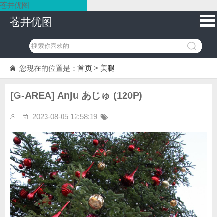
苍井优图
苍井优图
您现在的位置是：
首页
>
美腿
[G-AREA] Anju あじゅ (120P)
2023-08-05 12:58:19